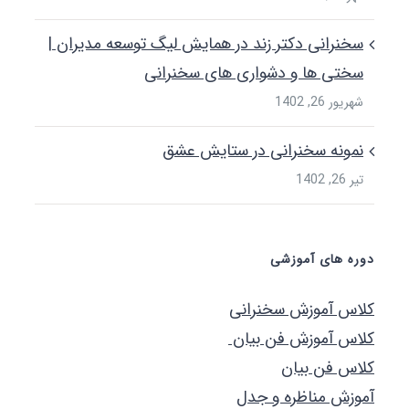
خنرانی دکتر زند در همایش لیگ توسعه مدیران |
ختی ها و دشواری های سخنرانی
یور 26, 1402
مونه سخنرانی در ستایش عشق
26, 1402
ه های آموزشی
س آموزش سخنرانی
س آموزش فن بیان
س فن بیان
زش مناظره و جدل