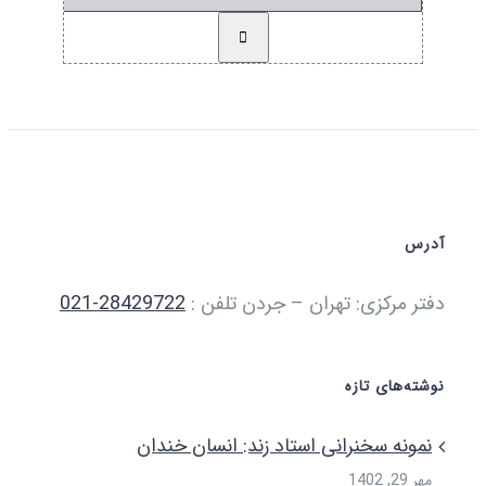
رس
ر مرکزی: تهران – جردن تلفن :
28429722-021
ته‌های تازه
مونه سخنرانی استاد زند: انسان خندان
29, 1402