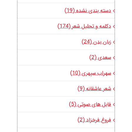
دسته بندی نشده (19)
دکلمه و تحلیل شعر (174)
زبان بدن (24)
سعدی (2)
سهراب سپهری (10)
شعر عاشقانه (9)
فایل های صوتی (5)
فروغ فرخزاد (2)