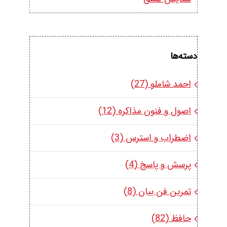
دسته‌ها
احمد شاملو (27)
اصول و فنون مذاکره (12)
اضطراب و استرس (3)
پرسش و پاسخ (4)
تمرین فن بیان (8)
حافظ (82)