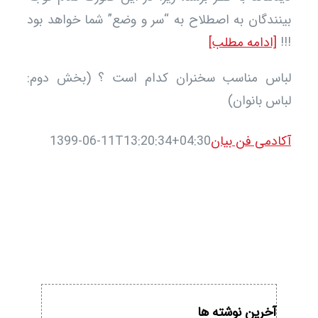
ندگان به اصطلاح به “سر و وضع” شما خواهد بود
[ادامه مطلب]
اس مناسب سخنران کدام است ؟ (بخش دوم:
س بانوان)
دمی فن بیان
1399-06-11T13:20:34+04:30
آخرین نوشته ها