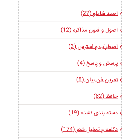
احمد شاملو (27)
اصول و فنون مذاکره (12)
اضطراب و استرس (3)
پرسش و پاسخ (4)
تمرین فن بیان (8)
حافظ (82)
دسته بندی نشده (19)
دکلمه و تحلیل شعر (174)