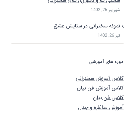
ختی ها و دشواری های سخنرانی
یور 26, 1402
مونه سخنرانی در ستایش عشق
26, 1402
ه های آموزشی
س آموزش سخنرانی
س آموزش فن بیان
س فن بیان
زش مناظره و جدل