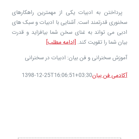
اختن به ادبیات یکی از مهمترین راهکارهای
وری قدرتمند است. آشنایی با ادبیات و سبک های
ی می تواند به غنای سخن شما بیافزاید و قدرت
ن شما را تقویت کند.
[ادامه مطلب]
زش سخنرانی و فن بیان: ادبیات در سخنرانی
دمی فن بیان
1398-12-25T16:06:51+03:30