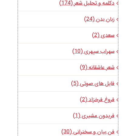
دکلمه و تحلیل شعر (174)
زبان بدن (24)
سعدی (2)
سهراب سپهری (10)
شعر عاشقانه (9)
فایل های صوتی (5)
فروغ فرخزاد (2)
فریدون مشیری (1)
فن بیان و سخنرانی (30)